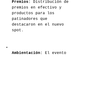
Premios:
 Distribución de 
premios en efectivo y 
productos para los 
patinadores que 
destacaron en el nuevo 
spot.
Ambientación:
 El evento 
contó con la 
participación directa de 
Samuel Jimmy, además de 
un locutor profesional y 
DJ para marcar el ritmo 
de la sesión.
Acceso:
 El evento fue 