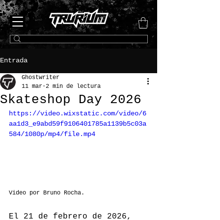
Entrada
Ghostwriter
11 mar
2 min de lectura
Skateshop Day 2026
https://video.wixstatic.com/video/6
aa1d3_e9abd59f9106401785a1139b5c03a
584/1080p/mp4/file.mp4
Video por Bruno Rocha.
El 21 de febrero de 2026, 