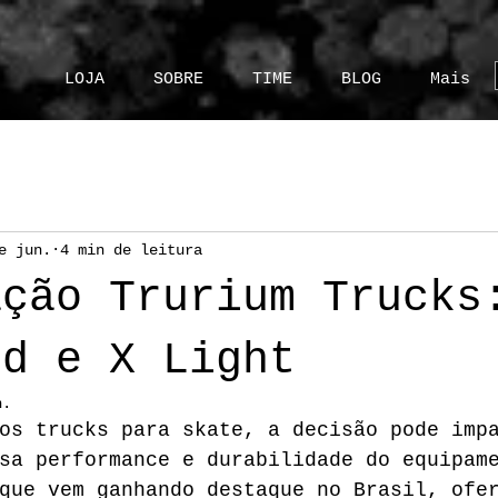
LOJA
SOBRE
TIME
BLOG
Mais
e jun.
4 min de leitura
ação Trurium Trucks
rd e X Light
n.
os trucks para skate, a decisão pode imp
sa performance e durabilidade do equipam
que vem ganhando destaque no Brasil, ofe