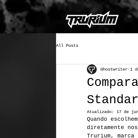
All Posts
Ghostwriter
1 d
Compar
Standa
Atualizado:
17 de ju
Quando escolhem
diretamente nos
Trurium, marca 