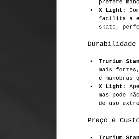
prefere man
X Light
: Co
facilita a 
skate, perf
Durabilidade
Trurium Sta
mais fortes
e manobras 
X Light
: Ap
mas pode nã
de uso extr
Preço e Cust
Trurium Sta