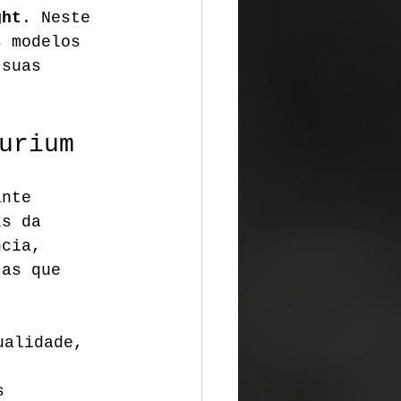
ght
. Neste 
s modelos 
 suas 
urium
ante 
ks da 
ncia, 
tas que 
ualidade, 
s 