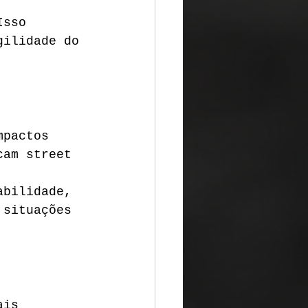
Isso 
gilidade do 
mpactos 
cam street 
abilidade, 
 situações 
ais 