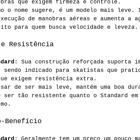
obras que exigem firmeza e controle.
mo o nome sugere, é um modelo mais leve. 
execução de manobras aéreas e aumenta a a
eito para quem busca velocidade e leveza.
 e Resistência
ndard
: Sua construção reforçada suporta i
, sendo indicado para skatistas que prati
que exigem resistência extra.
esar de ser mais leve, mantém uma boa dur
o ser tão resistente quanto o Standard em
emo.
o-Benefício
ndard
: Geralmente tem um preço um pouco m