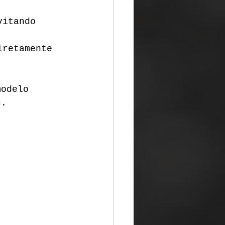
vitando 
iretamente 
modelo 
s.