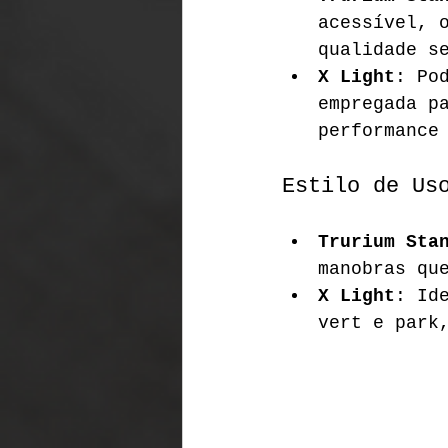
acessível, 
qualidade s
X Light
: Po
empregada p
performance
Estilo de Us
Trurium Sta
manobras qu
X Light
: Id
vert e park