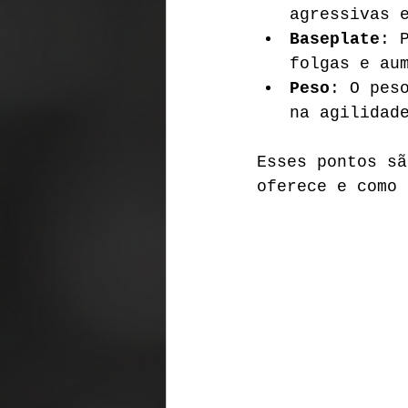
agressivas 
Baseplate
: 
folgas e au
Peso
: O pes
na agilidad
Esses pontos sã
oferece e como 