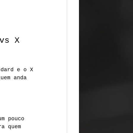
vs X 
ndard e o X 
quem anda 
um pouco 
ra quem 