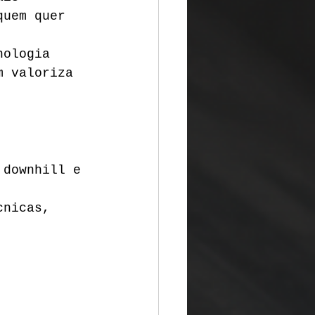
quem quer 
nologia 
m valoriza 
 downhill e 
cnicas, 