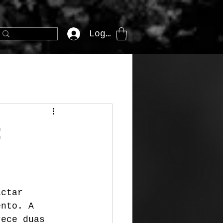
Login
:
actar 
ento. A 
rece duas 