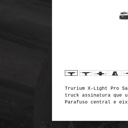
Trurium X-Light Pro Sa
truck assinatura que u
Parafuso central e eix
hanger). Amortecedores
rápidas e estáveis. Ac
jateada na trave com d