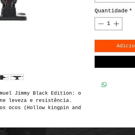
Quantidade
*
Adicio
muel Jimmy Black Edition: o
ne leveza e resistência.
os ocos (Hollow kingpin and
 95A Premium garantem curvas
abamento em pintura especial
etalhes de sangue espirrado